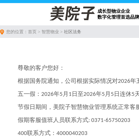
成长型物业企业
数字化管理首选品
您的位置：首页 > 智慧物业 >
社区法务
尊敬的客户您好：
根据国务院通知，公司根据实际情况对
年
202
6
五一假：
年
月
日至
年
月
日连休
202
6
5
1
202
6
5
5
5
节假日期间，美院子智慧物业管理系统正常客
假期客服值班人员联系方式
: 0371-65750203
联系方式：
400
4000040203